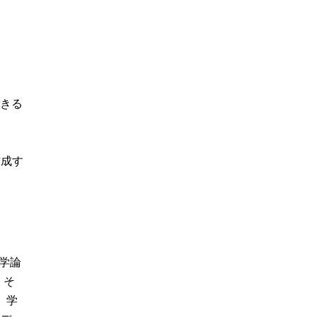
きる
作成す
科学論
。そ
。学