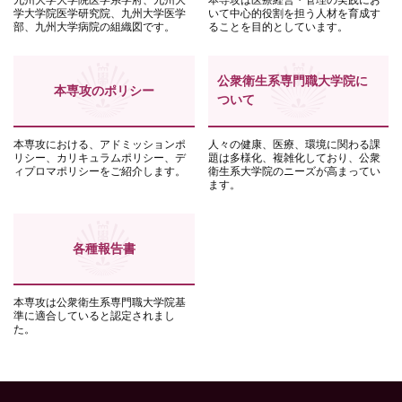
九州大学大学院医学系学府、九州大
本専攻は医療経営・管理の実践にお
学大学院医学研究院、九州大学医学
いて中心的役割を担う人材を育成す
部、九州大学病院の組織図です。
ることを目的としています。
公衆衛生系専門職大学院に
本専攻のポリシー
ついて
本専攻における、アドミッションポ
人々の健康、医療、環境に関わる課
リシー、カリキュラムポリシー、デ
題は多様化、複雑化しており、公衆
ィプロマポリシーをご紹介します。
衛生系大学院のニーズが高まってい
ます。
各種報告書
本専攻は公衆衛生系専門職大学院基
準に適合していると認定されまし
た。