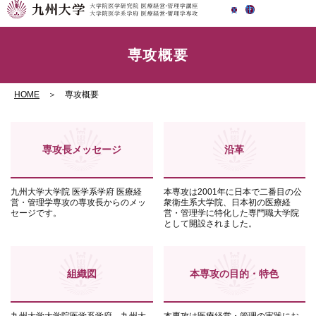
x
fb
EN
アクセス
専攻概要
HOME
＞ 専攻概要
専攻長メッセージ
沿革
九州大学大学院 医学系学府 医療経
本専攻は2001年に日本で二番目の公
営・管理学専攻の専攻長からのメッ
衆衛生系大学院、日本初の医療経
セージです。
営・管理学に特化した専門職大学院
として開設されました。
組織図
本専攻の目的・特色